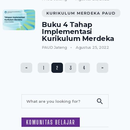
KURIKULUM MERDEKA PAUD
Buku 4 Tahap
Implementasi
Kurikulum Merdeka
PAUD Jateng
Agustus 25, 2022
Paginasi
<
1
2
3
4
>
pos
KOMUNITAS BELAJAR