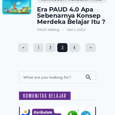
Era PAUD 4.0 Apa
Sebenarnya Konsep
Merdeka Belajar Itu ?
PAUD Jateng
Juni 1, 2022
Paginasi
<
1
2
3
4
>
pos
KOMUNITAS BELAJAR