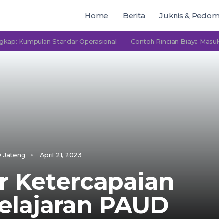
Home
Berita
Juknis & Pedo
umpulan Standar Operasional
Contoh Rincian Biaya Masuk PAUD
 Jateng
April 21, 2023
r Ketercapaian
elajaran PAUD