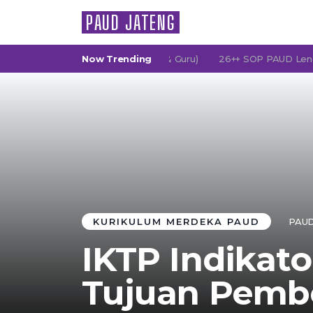
PAUD JATENG
(Persatuan Orang Tua Murid & Guru)
Now Trending
26++ SOP PAUD Lengkap: K
KURIKULUM MERDEKA PAUD
PAUD
IKTP Indikato
Tujuan Pemb