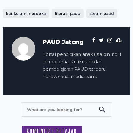
kurikulum merdeka
literasi paud
steam paud
PAUD Jateng
Portal pendidikan anak usia dini no. 1
di Indonesia, Kurikulum dan
pembelajaran PAUD terbaru.
Follow sosial media kami.
KOMUNITAS BELAJAR