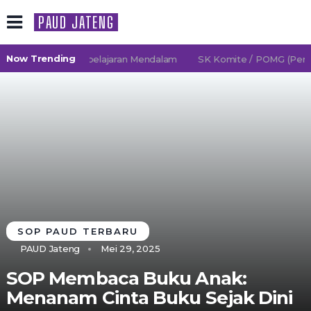
PAUD JATENG
Now Trending
/2027 TK Pembelajaran Mendalam
SK Komite / POMG (Persatu
SOP PAUD TERBARU
PAUD Jateng
Mei 29, 2025
SOP Membaca Buku Anak:
Menanam Cinta Buku Sejak Dini