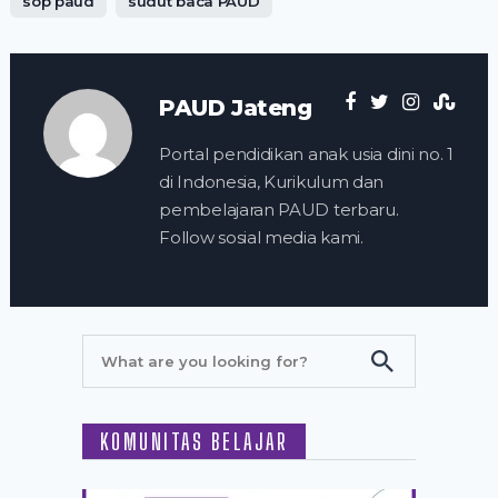
sop paud
sudut baca PAUD
PAUD Jateng
Portal pendidikan anak usia dini no. 1
di Indonesia, Kurikulum dan
pembelajaran PAUD terbaru.
Follow sosial media kami.
KOMUNITAS BELAJAR