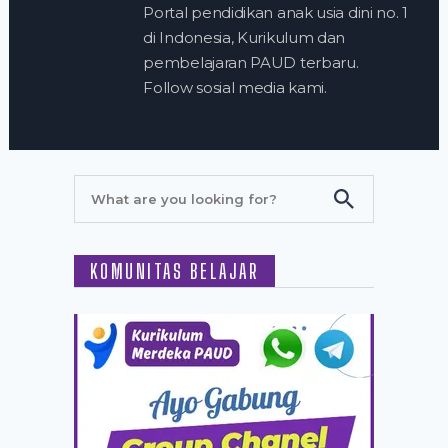
Portal pendidikan anak usia dini no. 1
di Indonesia, Kurikulum dan
pembelajaran PAUD terbaru.
Follow sosial media kami.
KOMUNITAS BELAJAR