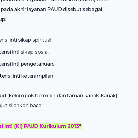
ada akhir layanan PAUD disebut sebagai
up:
i inti sikap spiritual.
si inti sikap sosial.
ensi inti pengetahuan.
ensi inti keterampilan.
 paud (kelompok bermain dan taman kanak-kanak),
jut silahkan baca:
 Inti (KI) PAUD Kurikulum 2013
“