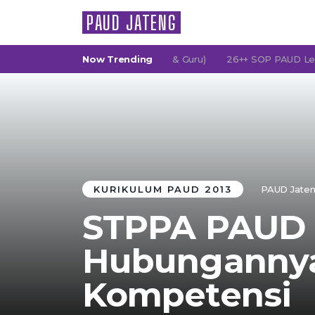
PAUD JATENG
 (Persatuan Orang Tua Murid & Guru)
Now Trending
26++ SOP PAUD Lengkap: 
KURIKULUM PAUD 2013
PAUD Jate
STPPA PAUD &
Hubunganny
Kompetensi