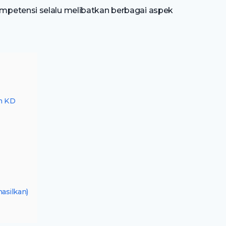
mpetensi selalu melibatkan berbagai aspek
n KD
silkan)