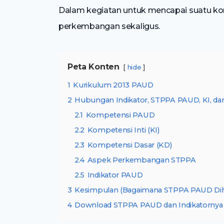
Dalam kegiatan untuk mencapai suatu ko
perkembangan sekaligus.
Peta Konten
hide
1
Kurikulum 2013 PAUD
2
Hubungan Indikator, STPPA PAUD, KI, da
2.1
Kompetensi PAUD
2.2
Kompetensi Inti (KI)
2.3
Kompetensi Dasar (KD)
2.4
Aspek Perkembangan STPPA
2.5
Indikator PAUD
3
Kesimpulan (Bagaimana STPPA PAUD Diha
4
Download STPPA PAUD dan Indikatornya