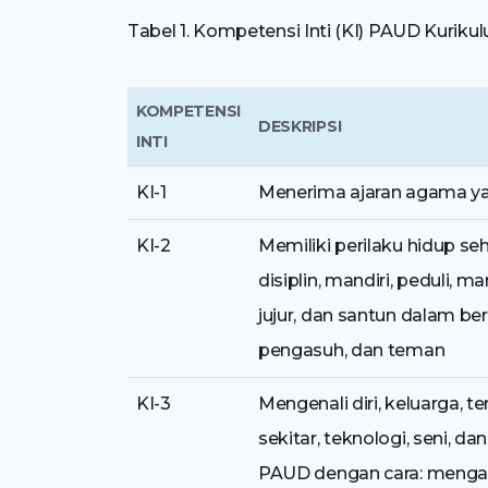
Tabel 1. Kompetensi Inti (KI) PAUD Kuriku
KOMPETENSI
DESKRIPSI
INTI
KI-1
Menerima ajaran agama ya
KI-2
Memiliki perilaku hidup seha
disiplin, mandiri, peduli,
jujur, dan santun dalam be
pengasuh, dan teman
KI-3
Mengenali diri, keluarga, 
sekitar, teknologi, seni, 
PAUD dengan cara: mengam