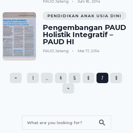
PAUD Jateng
Juni 16, 2014
PENDIDIKAN ANAK USIA DINI
Pengembangan PAUD
Holistik Integratif –
PAUD HI
PAUD Jateng
Mei 17, 2014
Paginasi
<
1
…
4
5
6
7
8
pos
>