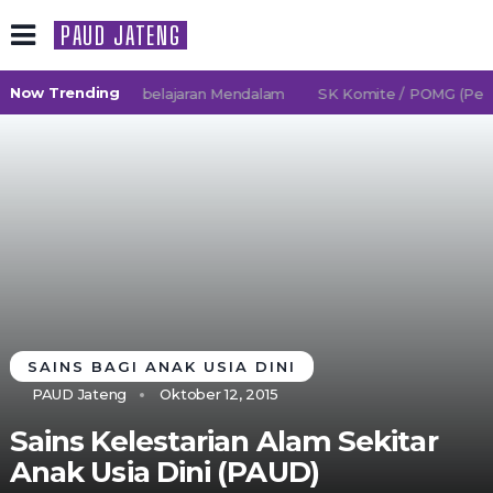
PAUD JATENG
Now Trending
6/2027 TK Pembelajaran Mendalam
SK Komite / POMG (Persatu
SAINS BAGI ANAK USIA DINI
PAUD Jateng
Oktober 12, 2015
Sains Kelestarian Alam Sekitar
Anak Usia Dini (PAUD)