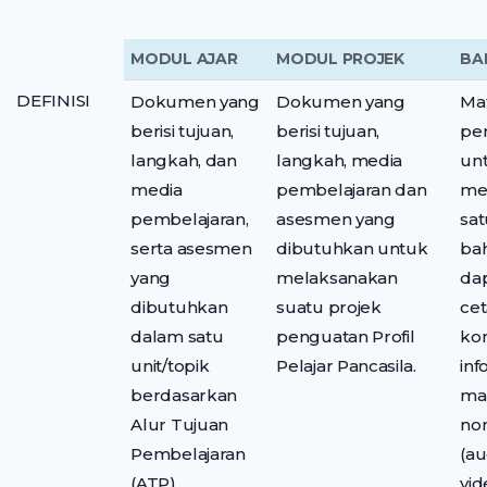
MODUL AJAR
MODUL PROJEK
BA
DEFINISI
Dokumen yang
Dokumen yang
Mat
berisi tujuan,
berisi tujuan,
pe
langkah, dan
langkah, media
un
media
pembelajaran dan
me
pembelajaran,
asesmen yang
sa
serta asesmen
dibutuhkan untuk
ba
yang
melaksanakan
da
dibutuhkan
suatu projek
cet
dalam satu
penguatan Profil
ko
unit/topik
Pelajar Pancasila.
inf
berdasarkan
ma
Alur Tujuan
no
Pembelajaran
(au
(ATP)
vid