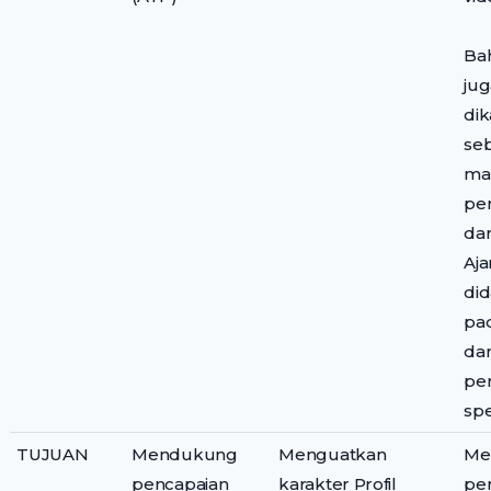
Bah
jug
di
se
mat
pe
da
Aja
di
pa
dan
pe
spe
TUJUAN
Mendukung
Menguatkan
Me
pencapaian
karakter Profil
pe