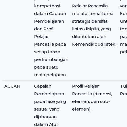
kompetensi
Pelajar Pancasila
yan
dalam Capaian
melalui tema-tema
ko
Pembelajaran
strategis bersifat
un
dan Profil
lintas disiplin, yang
top
Pelajar
ditentukan oleh
pa
Pancasila pada
Kemendikbudristek.
ma
setiap tahap
pel
perkembangan
pada suatu
mata pelajaran.
ACUAN
Capaian
Profil Pelajar
Tu
Pembelajaran
Pancasila (dimensi,
Pe
pada fase yang
elemen, dan sub-
sesuai, yang
elemen).
dijabarkan
dalam Alur