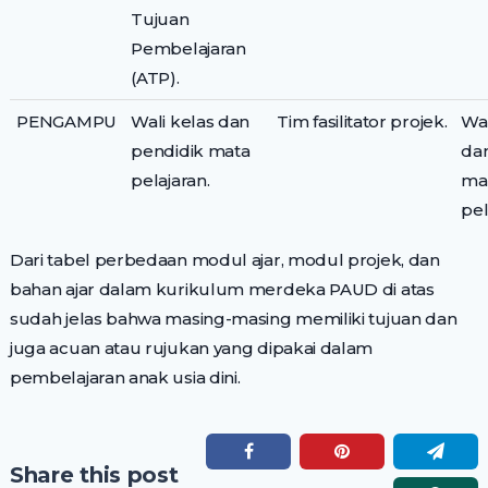
Tujuan
Pembelajaran
(ATP).
PENGAMPU
Wali kelas dan
Tim fasilitator projek.
Wal
pendidik mata
da
pelajaran.
ma
pel
Dari tabel perbedaan modul ajar, modul projek, dan
bahan ajar dalam kurikulum merdeka PAUD di atas
sudah jelas bahwa masing-masing memiliki tujuan dan
juga acuan atau rujukan yang dipakai dalam
pembelajaran anak usia dini.
Share this post