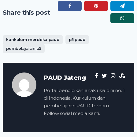
Share this post
kurikulum merdeka paud
p5 paud
pembelajaran p5
PAUD Jateng
Portal pendidikan anak usia dini no. 1
di Indonesia, Kurikulum dan
pembelajaran PAUD terbaru.
Follow sosial media kami.