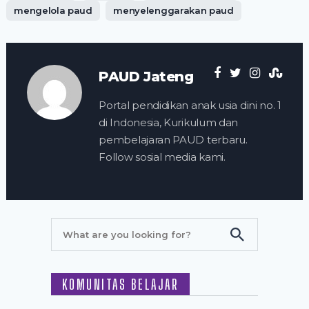
mengelola paud
menyelenggarakan paud
PAUD Jateng
Portal pendidikan anak usia dini no. 1
di Indonesia, Kurikulum dan
pembelajaran PAUD terbaru.
Follow sosial media kami.
KOMUNITAS BELAJAR