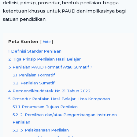
definisi, prinsip, prosedur, bentuk penilaian, hingga
ketentuan khusus untuk PAUD dan implikasinya bagi
satuan pendidikan.
Peta Konten
hide
1
Definisi Standar Penilaian
2
Tiga Prinsip Penilaian Hasil Belajar
3
Penilaian PAUD Formatif Atau Sumatif ?
3.1
Penilaian Formatif
3.2
Penilaian Sumatif
4
Permendikbudristek No 21 Tahun 2022
5
Prosedur Penilaian Hasil Belajar: Lima Komponen
5.1
1. Perumusan Tujuan Penilaian
5.2
2. Pemilihan dan/atau Pengembangan Instrumen
Penilaian
5.3
3. Pelaksanaan Penilaian