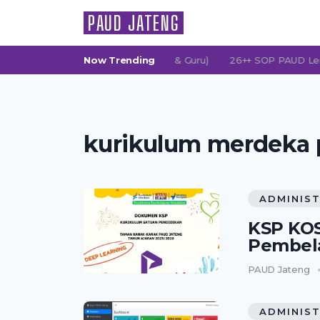
PAUD JATENG
 (Persatuan Orang Tua Murid & Guru)
Now Trending
26++ SOP PAUD Lengkap: 
kurikulum merdeka
ADMINIST
KSP KO
Pembel
PAUD Jateng
ADMINIST