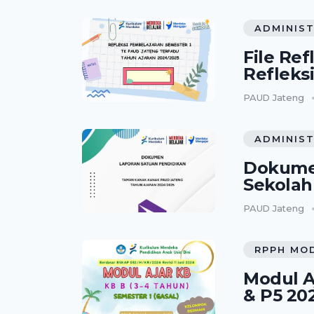
ADMINIST
File Re
Refleks
PAUD Jateng
ADMINIST
Dokumen
Sekola
PAUD Jateng
RPPH MO
Modul A
& P5 20