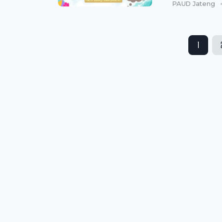
PAUD Jateng
Paginasi
1
pos