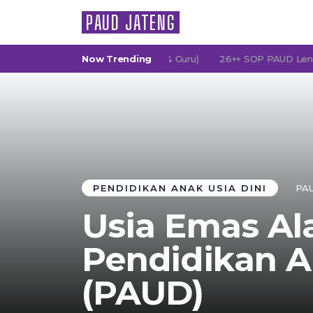
PAUD JATENG
(Persatuan Orang Tua Murid & Guru)
Now Trending
26++ SOP PAUD Lengkap: K
PENDIDIKAN ANAK USIA DINI
PAU
Usia Emas Al
Pendidikan A
(PAUD)