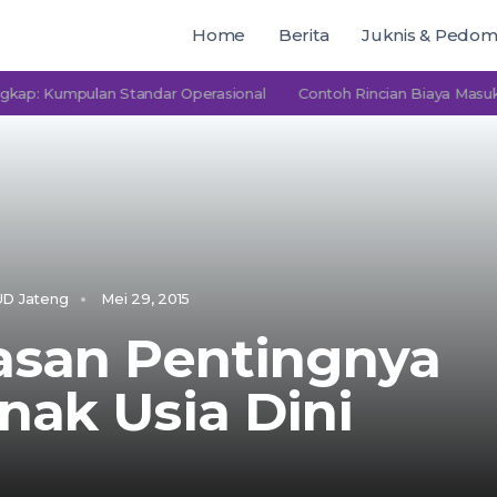
Home
Berita
Juknis & Pedo
umpulan Standar Operasional
Contoh Rincian Biaya Masuk PAUD
D Jateng
Mei 29, 2015
asan Pentingnya
nak Usia Dini