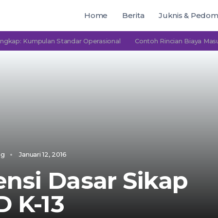
Home
Berita
Juknis & Pedo
umpulan Standar Operasional
Contoh Rincian Biaya Masuk PAUD 
ng
Januari 12, 2016
nsi Dasar Sikap
D K-13