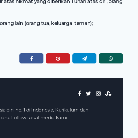
tas nikmat yang diberikan Tuhan atas diri, orang
ng lain (orang tua, keluarga, teman);
ia dini no. 1 di Indonesia, Kurikulum dan
ru. Follow sosial media kami.