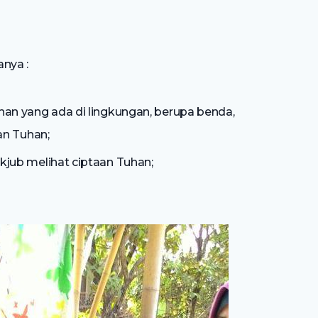
nya :
n yang ada di lingkungan, berupa benda,
an Tuhan;
jub melihat ciptaan Tuhan;