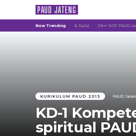
PAUD JATENG
(Persatuan Orang Tua Murid & Guru)
Now Trending
26++ SOP PAUD Lengkap: K
KURIKULUM PAUD 2013
PAUD Jate
KD-1 Kompete
spiritual PAU