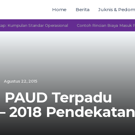
Home
Berita
Juknis & Pedo
pulan Standar Operasional
Contoh Rincian Biaya Masuk PAUD P
Agustus 22, 2015
n PAUD Terpadu
– 2018 Pendekata