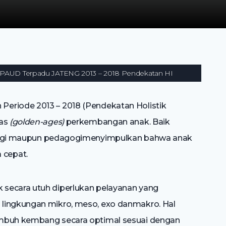
 PAUD Terpadu JATENG 2013 – 2018 Pendekatan HI
eriode 2013 – 2018 (Pendekatan Holistik
as
(golden-ages)
perkembangan anak. Baik
logi maupun pedagogimenyimpulkan bahwa anak
 cepat.
secara utuh diperlukan pelayanan yang
lingkungan mikro, meso, exo danmakro. Hal
umbuh kembang secara optimal sesuai dengan