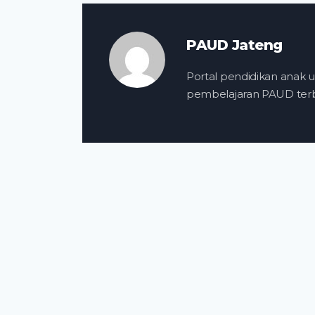
PAUD Jateng
Portal pendidikan anak us
pembelajaran PAUD terba