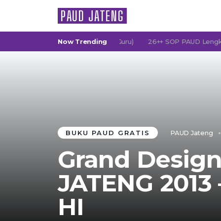
PAUD JATENG
ersatuan Orang Tua Murid & Guru)
Now Trending
26++ SOP PAUD Lengkap: Kum
BUKU PAUD GRATIS
PAUD Jateng
Grand Desig
JATENG 2013 
HI