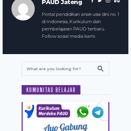
PAUD Jateng
Portal pendidikan anak usia dini no. 1
di Indonesia, Kurikulum dan
pembelajaran PAUD terbaru.
Follow sosial media kami.
KOMUNITAS BELAJAR