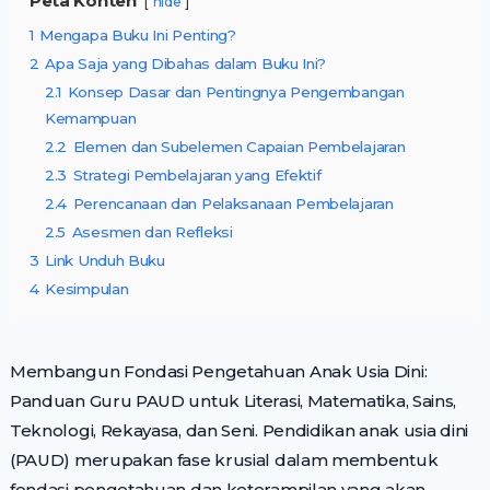
Peta Konten
hide
1
Mengapa Buku Ini Penting?
2
Apa Saja yang Dibahas dalam Buku Ini?
2.1
Konsep Dasar dan Pentingnya Pengembangan
Kemampuan
2.2
Elemen dan Subelemen Capaian Pembelajaran
2.3
Strategi Pembelajaran yang Efektif
2.4
Perencanaan dan Pelaksanaan Pembelajaran
2.5
Asesmen dan Refleksi
3
Link Unduh Buku
4
Kesimpulan
Membangun Fondasi Pengetahuan Anak Usia Dini:
Panduan Guru PAUD untuk Literasi, Matematika, Sains,
Teknologi, Rekayasa, dan Seni. Pendidikan anak usia dini
(PAUD) merupakan fase krusial dalam membentuk
fondasi pengetahuan dan keterampilan yang akan