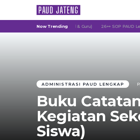
PAUD JATENG
 (Persatuan Orang Tua Murid & Guru)
Now Trending
26++ SOP PAUD Lengkap: 
ADMINISTRASI PAUD LENGKAP
P
Buku Catatan
Kegiatan Sek
Siswa)