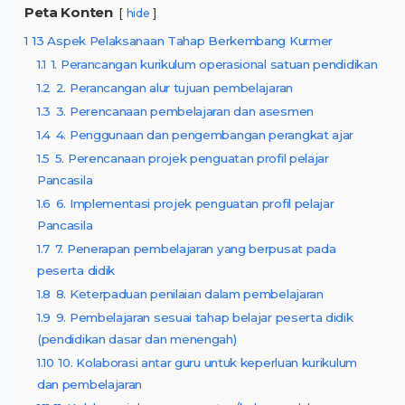
Peta Konten
hide
1
13 Aspek Pelaksanaan Tahap Berkembang Kurmer
1.1
1. Perancangan kurikulum operasional satuan pendidikan
1.2
2. Perancangan alur tujuan pembelajaran
1.3
3. Perencanaan pembelajaran dan asesmen
1.4
4. Penggunaan dan pengembangan perangkat ajar
1.5
5. Perencanaan projek penguatan profil pelajar
Pancasila
1.6
6. Implementasi projek penguatan profil pelajar
Pancasila
1.7
7. Penerapan pembelajaran yang berpusat pada
peserta didik
1.8
8. Keterpaduan penilaian dalam pembelajaran
1.9
9. Pembelajaran sesuai tahap belajar peserta didik
(pendidikan dasar dan menengah)
1.10
10. Kolaborasi antar guru untuk keperluan kurikulum
dan pembelajaran