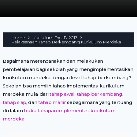
Home
Kurikulum PAUD 2013
Pelaksanaan Tahap Berkembang Kurikulum Merdeka
Bagaimana merencanakan dan melakukan
pembelajaran bagi sekolah yang mengimplementasikan
kurikulum merdeka dengan level tahap berkembang?
Sekolah bisa memilih tahap implementasi kurikulum
merdeka mulai dari
tahap awal
,
tahap berkembang
,
tahap siap
, dan
tahap mahir
sebagaimana yang tertuang
di dalam
buku tahapan implementasi kurikulum
merdeka
.