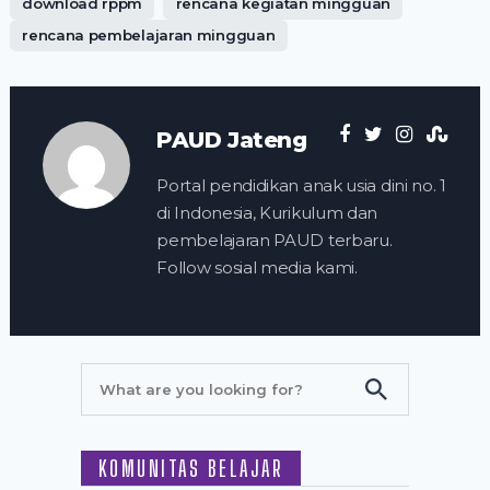
download rppm
rencana kegiatan mingguan
rencana pembelajaran mingguan
PAUD Jateng
Portal pendidikan anak usia dini no. 1
di Indonesia, Kurikulum dan
pembelajaran PAUD terbaru.
Follow sosial media kami.
KOMUNITAS BELAJAR