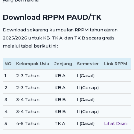
Download RPPM PAUD/TK
Download sekarang kumpulan RPPM tahun ajaran
2025/2026 untuk KB, TK A, dan TK B secara gratis
melalui tabel berikut ini :
NO
Kelompok Usia
Jenjang
Semester
Link RPPM
1
2-3 Tahun
KB A
I (Gasal)
2
2-3 Tahun
KB A
II (Genap)
3
3-4 Tahun
KB B
I (Gasal)
4
3-4 Tahun
KB B
II (Genap)
5
4-5 Tahun
TK A
I (Gasal)
Lihat Disini