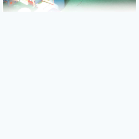
DOWNLOAD PANDUAN PAUD
KURIKULUM PAUD 2013
[OFFICIAL] Buku Panduan Pengelolaan Kelas
PAUD K-13
PAUD Jateng
Februari 18, 2018