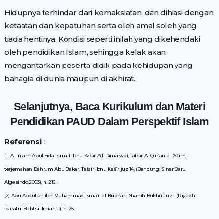
Hidupnya terhindar dari kemaksiatan, dan dihiasi dengan
ketaatan dan kepatuhan serta oleh amal soleh yang
tiada hentinya. Kondisi seperti inilah yang dikehendaki
oleh pendidikan Islam, sehingga kelak akan
mengantarkan peserta didik pada kehidupan yang
bahagia di dunia maupun di akhirat.
Selanjutnya, Baca Kurikulum dan Materi
Pendidikan PAUD Dalam Perspektif Islam
Referensi :
[1] Al Imam Abul Fida Ismail Ibnu Kasir Ad-Dimasyqi, Tafsir Al Qur’an al-‘Ażīm,
terjemahan Bahrum Abu Bakar, Tafsir Ibnu Kaśīr juz 14, (Bandung: Sinar Baru
Algesindo,2003), h. 216.
[2] Abu Abdullah ibn Muhammad Isma’il al-Bukhari, Shahih Bukhri Juz I, (Riyadh:
Idaratul Bahtsi Ilmiah,tt), h. 25.