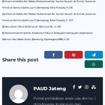
[3] Imam al-Hafidz Abi ‘Abbas Muhammad ibn ‘Isa ibn Saurah at-Tirmiżi, Sunan at-
Tirmiżi al-Jami’us Şahih, juz 4, (Semarang: Toha Putra,tt,). H. 216.
[4] Imam al-Hafidz Abi ‘Abbas Muhammad ibn ‘Isa ibn Saurah at-Tirmiżi, Sunan at-
Tirmiżi al-Jami’us Şahih, juz 3, (Semarang: Toha Putra,tt,). h 227
[5] Ibnu Kasir, Tafsir Al Qur’an al- Ażīm juz 28…, h. 416.
[6] Muhammad Ali Quthb, Auladuna fi Dlau-it Tarbiyyatil Islamiyyah, terjemahan
Bahrum abu Bakar Ihsan, (Bandung: Diponegoro,1988), h. 59.
Share this post
PAUD Jateng
Portal pendidikan anak usia dini no. 1
di Indonesia, Kurikulum dan