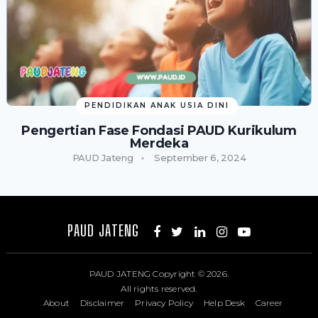
PENDIDIKAN ANAK USIA DINI
Pengertian Fase Fondasi PAUD Kurikulum
Merdeka
PAUD Jateng
September 6, 2024
PAUD JATENG
PAUD JATENG
Copyright © 2026.
All rights reserved.
About
Disclaimer
Privacy Policy
Help Desk
Career