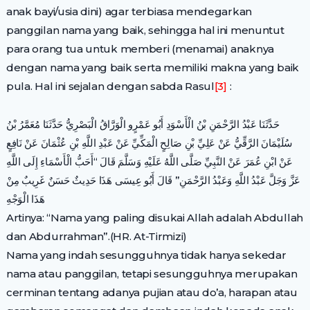
anak bayi/usia dini) agar terbiasa mendegarkan
panggilan nama yang baik, sehingga hal ini menuntut
para orang tua untuk memberi (menamai) anaknya
dengan nama yang baik serta memiliki makna yang baik
pula. Hal ini sejalan dengan sabda Rasul
[3]
:
حَدَّثَنَا عَبْدُ الرَّحْمَنِ بْنُ الْأَسْوَدِ أَبُو عَمْرٍو الْوَرَّاقُ الْبَصْرِيُّ حَدَّثَنَا مُعَمَّرُ بْنُ
سُلَيْمَانَ الرَّقِّيُّ عَنْ عَلِيِّ بْنِ صَالِحٍ الْمَكِّيِّ عَنْ عَبْدِ اللَّهِ بْنِ عُثْمَانَ عَنْ نَافِعٍ
عَنْ ابْنِ عُمَرَ عَنْ النَّبِيِّ صَلَّى اللَّهُ عَلَيْهِ وَسَلَّمَ قَالَ “أَحَبُّ الْأَسْمَاءِ إِلَى اللَّهِ
عَزَّ وَجَلَّ عَبْدُ اللَّهِ وَعَبْدُ الرَّحْمَنِ” قَالَ أَبُو عِيسَى هَذَا حَدِيثٌ حَسَنٌ غَرِيبٌ مِنْ
هَذَا الْوَجْهِ
Artinya: “Nama yang paling disukai Allah adalah Abdullah
dan Abdurrahman”.(HR. At-Tirmizi)
Nama yang indah sesungguhnya tidak hanya sekedar
nama atau panggilan, tetapi sesungguhnya merupakan
cerminan tentang adanya pujian atau do’a, harapan atau