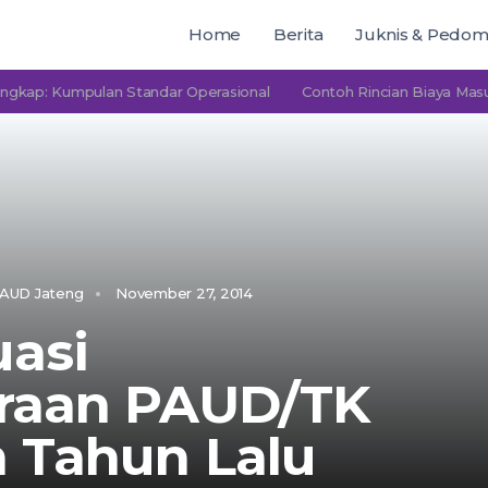
Home
Berita
Juknis & Pedo
umpulan Standar Operasional
Contoh Rincian Biaya Masuk PAUD
AUD Jateng
November 27, 2014
uasi
raan PAUD/TK
 Tahun Lalu