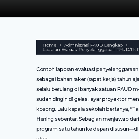
Home
Administrasi PAUD Lengkap
Laporan Evaluasi Penyelenggaraan PAUD/TK P
Contoh laporan evaluasi penyelenggaraa
sebagai bahan raker (rapat kerja) tahun a
selalu berulang di banyak satuan PAUD me
sudah dingin di gelas, layar proyektor 
kosong. Lalu kepala sekolah bertanya, “Ta
Hening sebentar. Sebagian menjawab dari i
program satu tahun ke depan disusun—di
utuh.