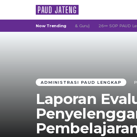
PAUD JATENG
(Persatuan Orang Tua Murid & Guru)
Now Trending
26++ SOP PAUD Lengkap: K
ADMINISTRASI PAUD LENGKAP
P
Laporan Eval
Penyelengga
Pembelajaran