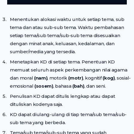
Menentukan alokasi waktu untuk setiap tema, sub
tema dan atau sub-sub tema. Waktu pembahasan
setiap tema/sub tema/sub-sub tema disesuaikan
dengan minat anak, keluasan, kedalaman, dan
sumber/media yang tersedia.
Menetapkan KD di setiap tema. Penentuan KD
memuat seluruh aspek perkembangan nilai agama
dan moral
(nam)
, motorik
(motr)
, kognitif
(kog)
, sosial-
emosional
(sosem)
, bahasa
(bah)
, dan seni.
Penulisan KD dapat ditulis lengkap atau dapat
dituliskan kodenya saja.
KD dapat diulang-ulang di tiap tema/sub tema/sub-
sub tema yang berbeda.
Tema/sub tema/sub-sub tema yang sudah