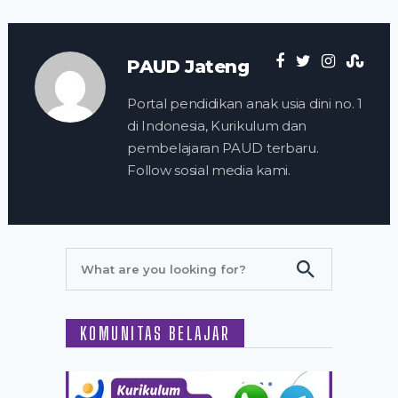
PAUD Jateng
Portal pendidikan anak usia dini no. 1
di Indonesia, Kurikulum dan
pembelajaran PAUD terbaru.
Follow sosial media kami.
KOMUNITAS BELAJAR