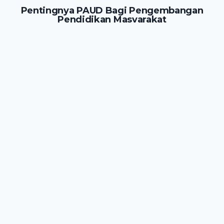
Pentingnya PAUD Bagi Pengembangan
Pendidikan Masyarakat
PAUD Jateng
April 20, 2014
PENDIDIKAN ANAK USIA DINI
Jenis-Jenis Festival Gebyar PAUD 2014 Jateng
Kab. Pati
PAUD Jateng
Juni 16, 2014