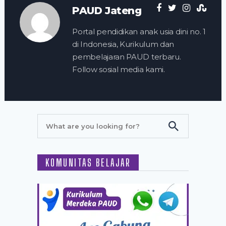
PAUD Jateng
Portal pendidikan anak usia dini no. 1
di Indonesia, Kurikulum dan
pembelajaran PAUD terbaru.
Follow sosial media kami.
KOMUNITAS BELAJAR