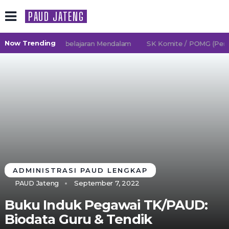
PAUD JATENG
Now Trending
6/2027 TK Pembelajaran Mendalam
SK Komite / POMG (Persat
ADMINISTRASI PAUD LENGKAP
PAUD Jateng
September 7, 2022
Buku Induk Pegawai TK/PAUD:
Biodata Guru & Tendik