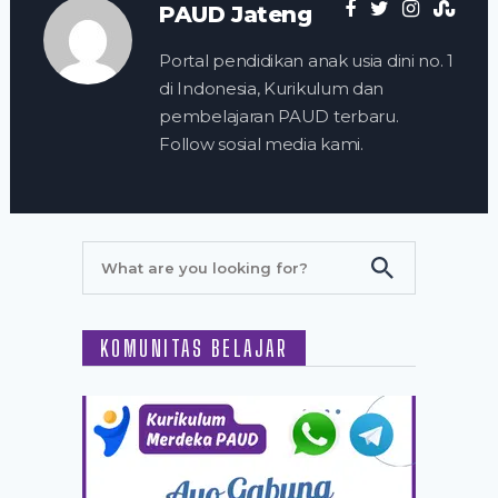
PAUD Jateng
Portal pendidikan anak usia dini no. 1
di Indonesia, Kurikulum dan
pembelajaran PAUD terbaru.
Follow sosial media kami.
KOMUNITAS BELAJAR