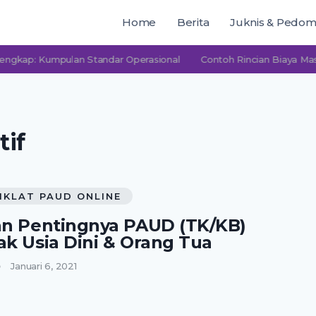
Home
Berita
Juknis & Pedo
 Kumpulan Standar Operasional
Contoh Rincian Biaya Masuk PA
tif
IKLAT PAUD ONLINE
an Pentingnya PAUD (TK/KB)
ak Usia Dini & Orang Tua
Januari 6, 2021