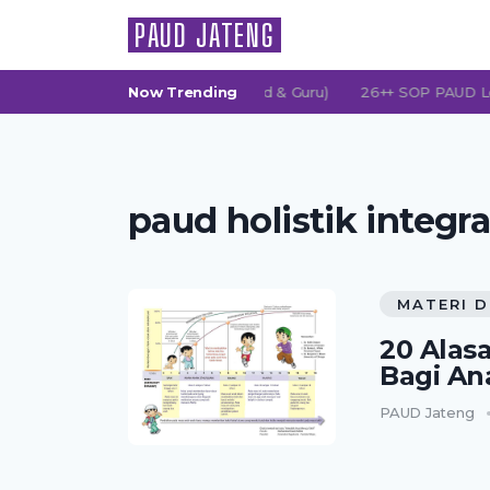
PAUD JATENG
MG (Persatuan Orang Tua Murid & Guru)
Now Trending
26++ SOP PAUD Lengkap:
paud holistik integra
MATERI D
20 Alas
Bagi An
PAUD Jateng