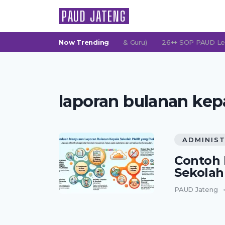
PAUD JATENG
G (Persatuan Orang Tua Murid & Guru)
Now Trending
26++ SOP PAUD Lengkap: 
laporan bulanan kep
ADMINIST
Contoh 
Sekola
PAUD Jateng