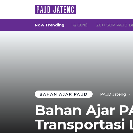
PAUD JATENG
G (Persatuan Orang Tua Murid & Guru)
Now Trending
26++ SOP PAUD Lengkap: 
BAHAN AJAR PAUD
PAUD Jateng
Bahan Ajar P
Transportasi 