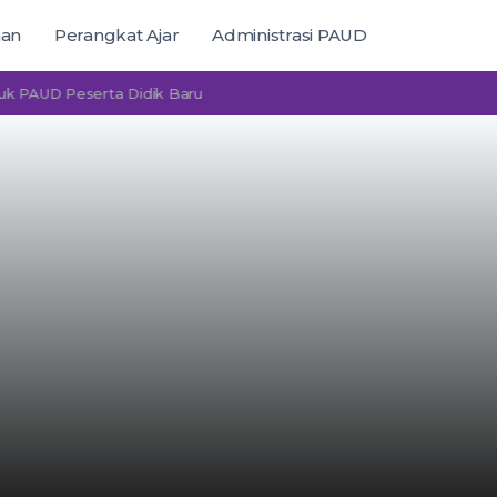
man
Perangkat Ajar
Administrasi PAUD
D Peserta Didik Baru