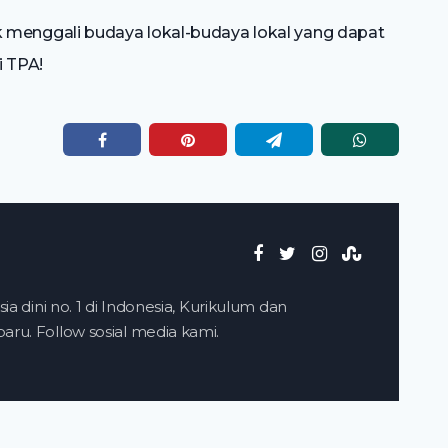
 menggali budaya lokal-budaya lokal yang dapat
i TPA!
ia dini no. 1 di Indonesia, Kurikulum dan
ru. Follow sosial media kami.