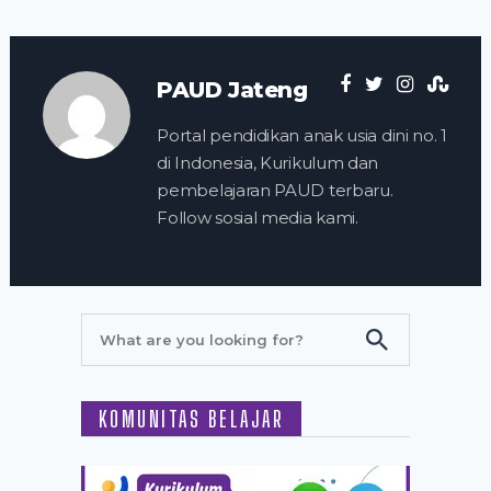
PAUD Jateng
Portal pendidikan anak usia dini no. 1
di Indonesia, Kurikulum dan
pembelajaran PAUD terbaru.
Follow sosial media kami.
KOMUNITAS BELAJAR