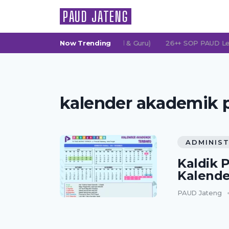
PAUD JATENG
G (Persatuan Orang Tua Murid & Guru)
Now Trending
26++ SOP PAUD Lengkap:
kalender akademik 
ADMINIST
Kaldik 
Kalende
PAUD Jateng