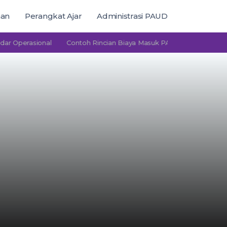
man
Perangkat Ajar
Administrasi PAUD
rasional
Contoh Rincian Biaya Masuk PAUD Peserta Didik Baru