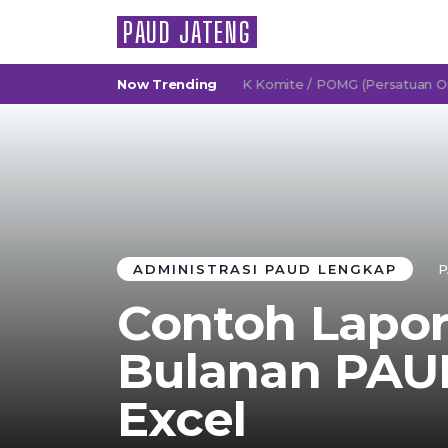
PAUD JATENG
embelajaran Mendalam
Now Trending
SK Komite / POMG (Persatuan Orang Tua
ADMINISTRASI PAUD LENGKAP
P
Contoh Lapo
Bulanan PAU
Excel