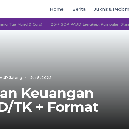
Home
Berita
Juknis & Pedo
 Murid & Guru)
26++ SOP PAUD Lengkap: Kumpulan Standar Ope
AUD Jateng
Juli 8, 2025
ran Keuangan
D/TK + Format