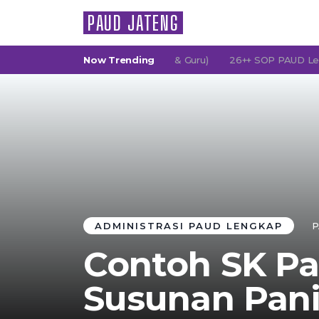
PAUD JATENG
 (Persatuan Orang Tua Murid & Guru)
Now Trending
26++ SOP PAUD Lengkap: 
ADMINISTRASI PAUD LENGKAP
P
Contoh SK Pa
Susunan Pani