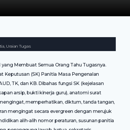
a, Uraian Tugas
il yang Membuat Semua Orang Tahu Tugasnya.
rat Keputusan (SK) Panitia Masa Pengenalan
UD, TK, dan KB. Dibahas fungsi SK (kejelasan
pan arsip, bukti kinerja guru), anatomi surat
mengingat, memperhatikan, diktum, tanda tangan,
eran mengingat secara evergreen dengan merujuk
idikan alih-alih nomor peraturan, susunan panitia
ng, penanggung jawab, ketua, sekretaris,