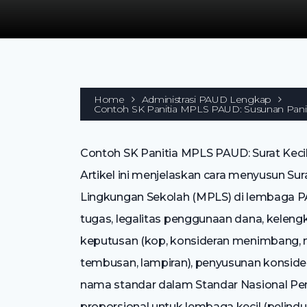
Home
Administrasi PAUD Lengkap
Contoh SK Panitia MPLS PAUD: Susunan Paniti
Contoh SK Panitia MPLS PAUD: Surat Kec
Artikel ini menjelaskan cara menyusun Su
Lingkungan Sekolah (MPLS) di lembaga PA
tugas, legalitas penggunaan dana, kelengka
keputusan (kop, konsideran menimbang, 
tembusan, lampiran), penyusunan konsid
nama standar dalam Standar Nasional Pend
proporsional untuk lembaga kecil (pelindu